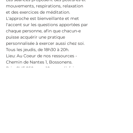
mouvements, respirations, relaxation 
et des exercices de méditation.
L'approche est bienveillante et met 
l'accent sur les questions apportées par 
chaque personne, afin que chacun-e 
puisse acquérir une pratique 
personnalisée à exercer aussi chez soi.
Tous les jeudis, de 18h30 à 20h.
Lieu: Au Coeur de nos ressources - 
Chemin de Nantes 1, Bossonens.
Prix: CHF 250 pour 10 cours (à faire 
pendant une période de 13 semaines); 
CHF 180 .- pour 6 cours (à faire en 8 
semaines). Ou CHF 35.- le cours à 
l’unité, pour venir quand cela vous 
convient.
En savoir plus