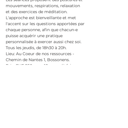
mouvements, respirations, relaxation 
et des exercices de méditation.
L'approche est bienveillante et met 
l'accent sur les questions apportées par 
chaque personne, afin que chacun-e 
puisse acquérir une pratique 
personnalisée à exercer aussi chez soi.
Tous les jeudis, de 18h30 à 20h.
Lieu: Au Coeur de nos ressources - 
Chemin de Nantes 1, Bossonens.
Prix: CHF 250 pour 10 cours (à faire 
pendant une période de 13 semaines); 
CHF 180 .- pour 6 cours (à faire en 8 
semaines). Ou CHF 35.- le cours à 
l’unité, pour venir quand cela vous 
convient.
En savoir plus