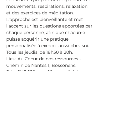
mouvements, respirations, relaxation 
et des exercices de méditation.
L'approche est bienveillante et met 
l'accent sur les questions apportées par 
chaque personne, afin que chacun-e 
puisse acquérir une pratique 
personnalisée à exercer aussi chez soi.
Tous les jeudis, de 18h30 à 20h.
Lieu: Au Coeur de nos ressources - 
Chemin de Nantes 1, Bossonens.
Prix: CHF 250 pour 10 cours (à faire 
pendant une période de 13 semaines); 
CHF 180 .- pour 6 cours (à faire en 8 
semaines). Ou CHF 35.- le cours à 
l’unité, pour venir quand cela vous 
convient.
En savoir plus