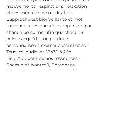
mouvements, respirations, relaxation 
et des exercices de méditation.
L'approche est bienveillante et met 
l'accent sur les questions apportées par 
chaque personne, afin que chacun-e 
puisse acquérir une pratique 
personnalisée à exercer aussi chez soi.
Tous les jeudis, de 18h30 à 20h.
Lieu: Au Coeur de nos ressources - 
Chemin de Nantes 1, Bossonens.
Prix: CHF 250 pour 10 cours (à faire 
pendant une période de 13 semaines); 
CHF 180 .- pour 6 cours (à faire en 8 
semaines). Ou CHF 35.- le cours à 
l’unité, pour venir quand cela vous 
convient.
En savoir plus