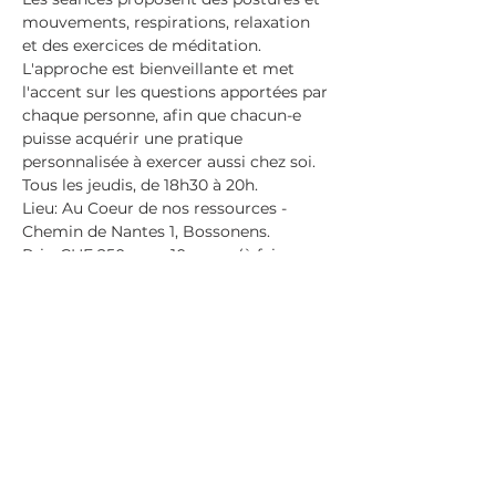
mouvements, respirations, relaxation 
et des exercices de méditation.
L'approche est bienveillante et met 
l'accent sur les questions apportées par 
chaque personne, afin que chacun-e 
puisse acquérir une pratique 
personnalisée à exercer aussi chez soi.
Tous les jeudis, de 18h30 à 20h.
Lieu: Au Coeur de nos ressources - 
Chemin de Nantes 1, Bossonens.
Prix: CHF 250 pour 10 cours (à faire 
pendant une période de 13 semaines); 
CHF 180 .- pour 6 cours (à faire en 8 
semaines). Ou CHF 35.- le cours à 
l’unité, pour venir quand cela vous 
convient.
En savoir plus