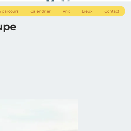
Log In
 parcours
Calendrier
Prix
Lieux
Contact
upe