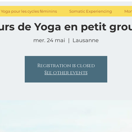
Yoga pour les cycles féminins
Somatic Experiencing
Mon
urs de Yoga en petit gro
mer. 24 mai
  |  
Lausanne
Registration is closed
See other events