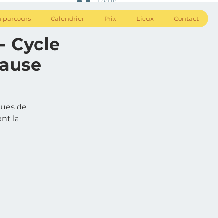
Log In
 parcours
Calendrier
Prix
Lieux
Contact
- Cycle
pause
gues de
nt la