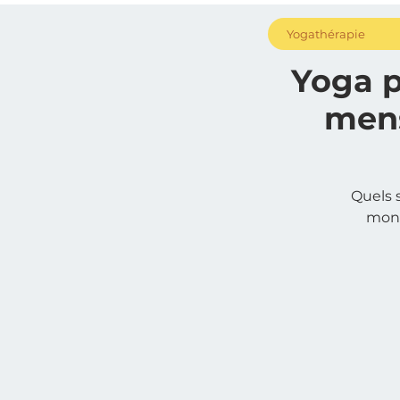
Yogathérapie
Yoga p
mens
Quels 
mon 