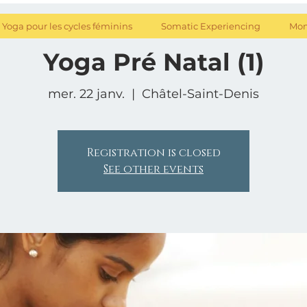
Yoga pour les cycles féminins
Somatic Experiencing
Mon
Yoga Pré Natal (1)
mer. 22 janv.
  |  
Châtel-Saint-Denis
Registration is closed
See other events