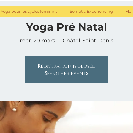
Yoga pour les cycles féminins
Somatic Experiencing
Mon
Yoga Pré Natal
mer. 20 mars
  |  
Châtel-Saint-Denis
Registration is closed
See other events