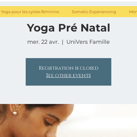
Yoga pour les cycles féminins
Somatic Experiencing
Mon
Yoga Pré Natal
mer. 22 avr.
  |  
UniVers Famille
Registration is closed
See other events